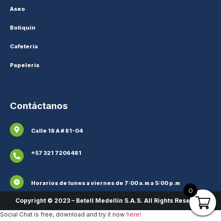
Aseo
Botiquín
Cafetería
Papelería
Contáctanos
Calle 18 A # 81-04
+57 321 7206481
Horarios de lunes a viernes de 7:00 a.m a 5:00 p.m
0
Copyright © 2023 – Betell Medellín S.A.S. All Rights Reserved.
Social Chat is free, download and try it now
here!