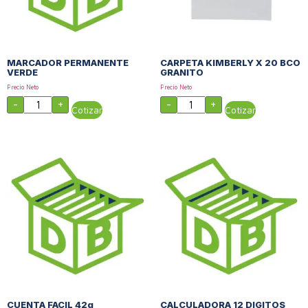
MARCADOR PERMANENTE
CARPETA KIMBERLY X 20 BCO
VERDE
GRANITO
Precio Neto
Precio Neto
-
+
-
+
Cotizar
Cotizar
CUENTA FACIL 42g
CALCULADORA 12 DIGITOS