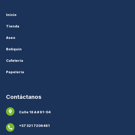
Inicio
Tienda
Aseo
Botiquín
Cafetería
Papelería
Contáctanos
Calle 18 A # 81-04
+57 321 7206481