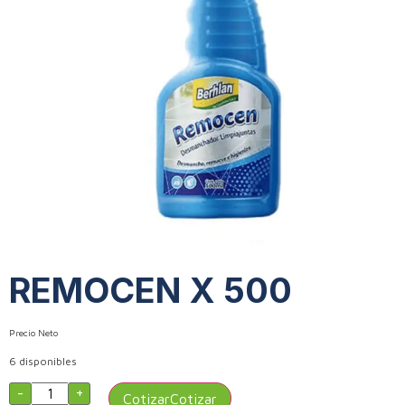
REMOCEN X 500
Precio Neto
6 disponibles
-
+
Cotizar