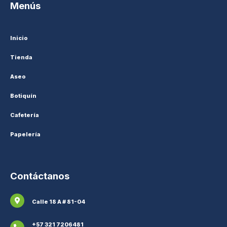
Menús
Inicio
Tienda
Aseo
Botiquín
Cafetería
Papelería
Contáctanos
Calle 18 A # 81-04
+57 321 7206481