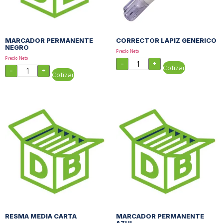
MARCADOR PERMANENTE
CORRECTOR LAPIZ GENERICO
NEGRO
Precio Neto
Precio Neto
-
+
Cotizar
-
+
Cotizar
RESMA MEDIA CARTA
MARCADOR PERMANENTE
AZUL