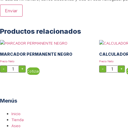
Productos relacionados
MARCADOR PERMANENTE NEGRO
CALCULADORA
Precio Neto
Precio Neto
MARCADOR
CALCULAD
-
+
-
+
PERMANENTE
Cotizar
16
C
NEGRO
DIGITOS
cantidad
cantidad
Menús
Inicio
Tienda
Aseo