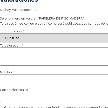
No hay valoraciones aún.
Sé el primero en valorar “PAPELERA DE PISO MADERA”
Tu dirección de correo electrónico no será publicada.
Los campos obli
Tu puntuación
*
Tu valoración
*
Nombre
*
Correo electrónico
*
Guarda mi nombre, correo electrónico y web en este navegador pa