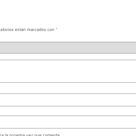
gatorios están marcados con
*
ra la próxima vez que comente.