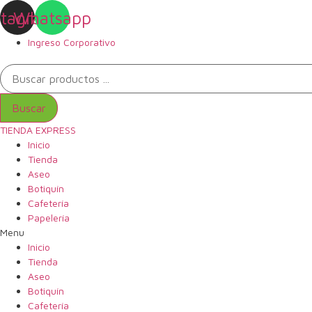
Ir
stagram
Whatsapp
al
contenido
Ingreso Corporativo
Búsqueda
de
productos
Buscar
TIENDA EXPRESS
Inicio
Tienda
Aseo
Botiquín
Cafetería
Papelería
Menu
Inicio
Tienda
Aseo
Botiquín
Cafetería