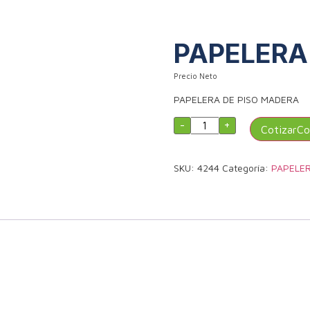
PAPELERA
Precio Neto
PAPELERA DE PISO MADERA
PAPELERA
-
+
Cotizar
DE
PISO
MADERA
cantidad
SKU:
4244
Categoría:
PAPELER