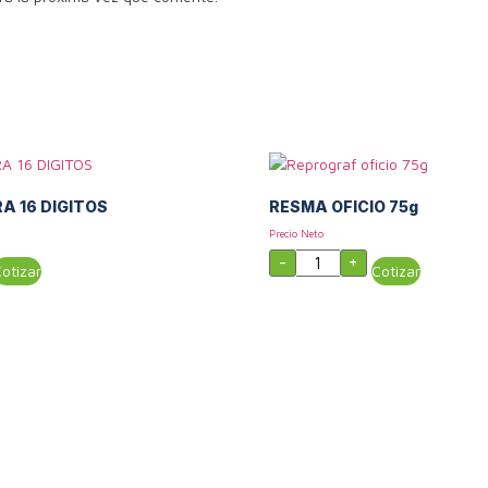
 16 DIGITOS
RESMA OFICIO 75g
Precio Neto
ORA
RESMA
-
+
otizar
OFICIO
Cotizar
75g
cantidad