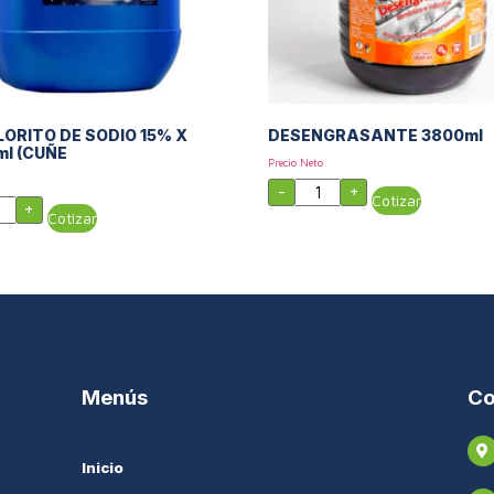
ORITO DE SODIO 15% X
DESENGRASANTE 3800ml
ml (CUÑE
Precio Neto
-
+
Cotizar
+
Cotizar
Menús
Co
Inicio