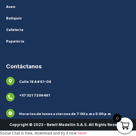
Aseo
Botiquín
Cafetería
Papelería
Contáctanos
Calle 18 A # 81-04
+57 321 7206481
Horarios de lunes a viernes de 7:00 a.m a 5:00 p.m
0
Copyright © 2023 – Betell Medellín S.A.S. All Rights Reserved.
Social Chat is free, download and try it now
here!