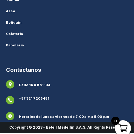
Aseo
Botiquín
Cafetería
Papelería
Contáctanos
Calle 18 A # 81-04
+57 321 7206481
Horarios de lunes a viernes de 7:00 a.m a 5:00 p.m
0
Copyright © 2023 – Betell Medellín S.A.S. All Rights Reserved.