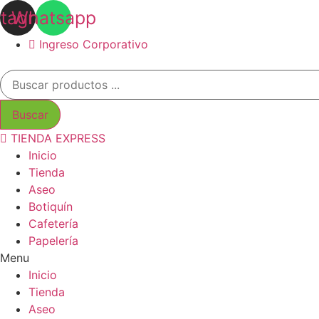
Ir
stagram
Whatsapp
al
contenido
Ingreso Corporativo
Búsqueda
de
productos
Buscar
TIENDA EXPRESS
Inicio
Tienda
Aseo
Botiquín
Cafetería
Papelería
Menu
Inicio
Tienda
Aseo