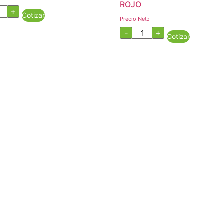
ROJO
RRECTOR
+
Cotizar
IZ
Precio Neto
NERICO
MARCADOR
tidad
-
+
Cotizar
PERMANENTE
ROJO
cantidad