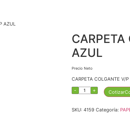
P AZUL
CARPETA 
AZUL
Precio Neto
CARPETA COLGANTE V/P
CARPETA
-
+
Cotizar
COLGANTE
V/P
AZUL
cantidad
SKU:
4159
Categoría:
PAP