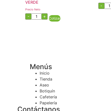
VERDE
CO
-
LAP
Precio Neto
GE
MARCADOR
-
+
can
Cotizar
PERMANENTE
VERDE
cantidad
Menús
Inicio
Tienda
Aseo
Botiquín
Cafetería
Papelería
Contáctanos