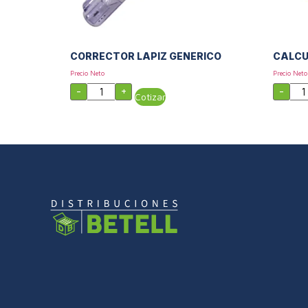
CORRECTOR LAPIZ GENERICO
CALCU
Precio Neto
Precio Neto
-
+
-
Cotizar