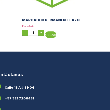
A
MARCADOR PERMANENTE AZUL
Precio Neto
-
+
Cotizar
ntáctanos
Calle 18 A # 81-04
+57 321 7206481