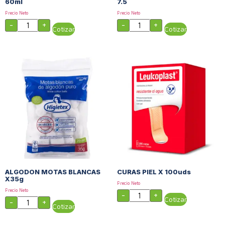
60ml
7.5
Precio Neto
Precio Neto
-
+
-
+
Cotizar
Cotizar
ALGODON MOTAS BLANCAS
CURAS PIEL X 100uds
X35g
Precio Neto
Precio Neto
-
+
Cotizar
-
+
Cotizar