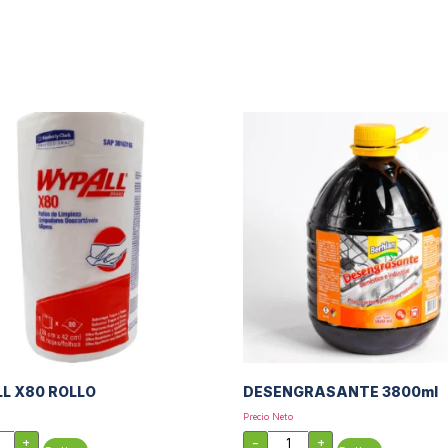
L X80 ROLLO
DESENGRASANTE 3800ml
Precio Neto
+
-
+