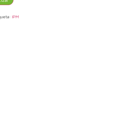
queta:
IPM