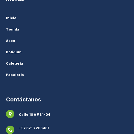
Inicio
Tienda
Aseo
Botiquín
Cafetería
Papelería
Contáctanos
Calle 18 A # 81-04
+57 321 7206481